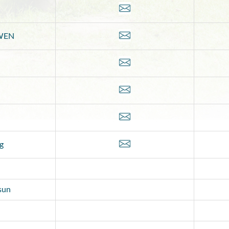
WEN
g
sun