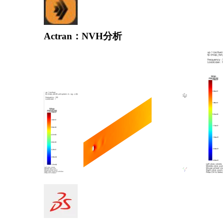
Actran：NVH分析