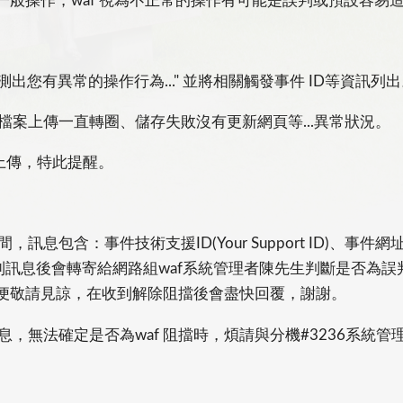
一般操作，waf 視為不正常的操作有可能是誤判或預設容易
測出您有異常的操作行為..." 並將相關觸發事件 ID等資訊列
檔案上傳一直轉圈、儲存失敗沒有更新網頁等...異常狀況。
案上傳，特此提醒。
包含：事件技術支援ID(Your Support ID)、事件網址(Eve
到訊息後會轉寄給網路組waf系統管理者陳先生判斷是否為
便敬請見諒，在收到解除阻擋後會盡快回覆，謝謝。
息，無法確定是否為waf 阻擋時，煩請與分機#3236系統