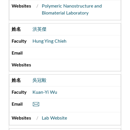
Polymeric Nanostructure and
Biomaterial Laboratory
洪英傑
Hung Ying Chieh
吳冠毅
Kuan-Yi Wu
Lab Website