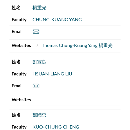
楊重光
CHUNG-KUANG YANG
Thomas Chung-Kuang Yang 楊重光
劉宣良
HSUAN-LIANG LIU
鄭國忠
KUO-CHUNG CHENG