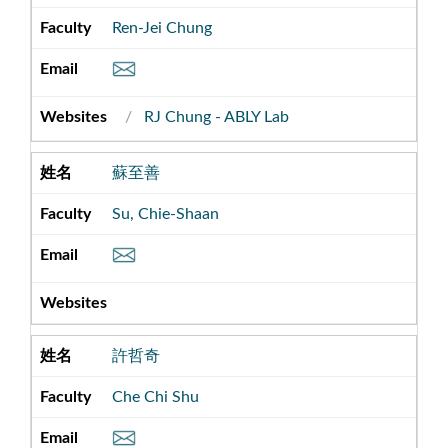
Ren-Jei Chung
RJ Chung - ABLY Lab
蘇至善
Su, Chie-Shaan
許哲奇
Che Chi Shu