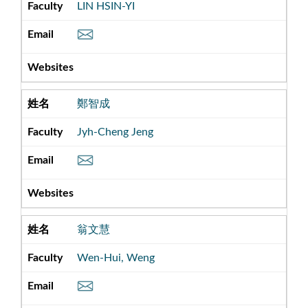
LIN HSIN-YI
鄭智成
Jyh-Cheng Jeng
翁文慧
Wen-Hui, Weng