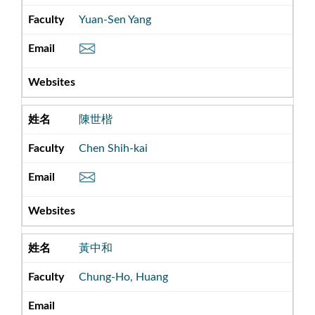
Yuan-Sen Yang
陳世楷
Chen Shih-kai
黃中和
Chung-Ho, Huang