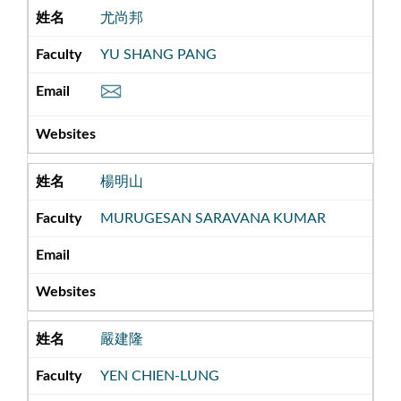
尤尚邦
YU SHANG PANG
楊明山
MURUGESAN SARAVANA KUMAR
嚴建隆
YEN CHIEN-LUNG