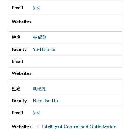
林郁修
Yu-Hsiu Lin
胡念祖
Nien-Tsu Hu
Intelligent Control and Optimization