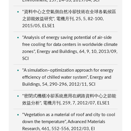
Environment, 157, 24-33, 2019/04, SCI
"資料中心之空氣側自然冷卻技術在全球各氣候區
之節能效益研究", 電機月刊, 25, 5, 82-100,
2015/05, ELSE1
"Analysis of energy saving potential of air-side
free cooling for data centers in worldwide climate
zones", Energy and Buildings, 64, 9, 10, 2013/09,
SCI
"A simulation–optimization approach for energy
efficiency of chilled water system", Energy and
Buildings, 54, 290-296, 2012/11, SCI
"密閉式機櫃冷卻系統應用在網路資料中心之節能
效益分析", 電機月刊, 259, 7, 2012/07, ELSE1
"Vegetation as a material of roof and city to cool
down the temperature", Advanced Materials
Research, 461, 552-556, 2012/03, EI