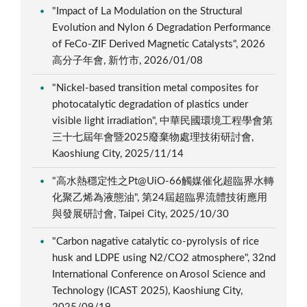
"Impact of La Modulation on the Structural
Evolution and Nylon 6 Degradation Performance
of FeCo-ZIF Derived Magnetic Catalysts", 2026
高分子年會, 新竹市, 2026/01/08
"Nickel-based transition metal composites for
photocatalytic degradation of plastics under
visible light irradiation", 中華民國環境工程學會第
三十七屆年會暨2025廢棄物處理技術研討會,
Kaoshiung City, 2025/11/14
"高水熱穩定性之Pt@UiO-66觸媒催化超臨界水轉
化聚乙烯為液態油", 第24屆超臨界流體技術應用
與發展研討會, Taipei City, 2025/10/30
"Carbon nagative catalytic co-pyrolysis of rice
husk and LDPE using N2/CO2 atmosphere", 32nd
International Conference on Arosol Science and
Technology (ICAST 2025), Kaoshiung City,