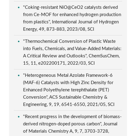
"Coking-resistant NiO@CeO2 catalysts derived
from Ce-MOF for enhanced hydrogen production
from plastics", International Journal of Hydrogen
Energy, 49, 873-883, 2023/08, SCI
"Thermochemical Conversion of Plastic Waste
into Fuels, Chemicals, and Value-Added Materials:
A Critical Review and Outlooks", ChemSusChem,
15, 11, e202200171, 2022/03, SCI
"Heterogeneous Metal Azolate Framework-6
(MAF-6) Catalysts with High Zinc Density for
Enhanced Polyethylene terephthalate (PET)
Conversion", ACS Sustainable Chemistry &
Engineering, 9, 19, 6541-6550, 2021/05, SCI
"Recent progress in the development of biomass-
derived nitrogen-doped porous carbon", Journal
of Materials Chemistry A, 9, 7, 3703-3728,