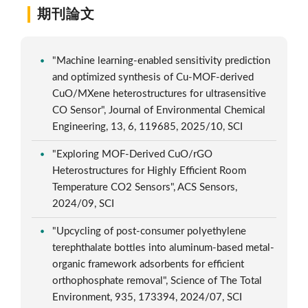
期刊論文
"Machine learning-enabled sensitivity prediction
and optimized synthesis of Cu-MOF-derived
CuO/MXene heterostructures for ultrasensitive
CO Sensor", Journal of Environmental Chemical
Engineering, 13, 6, 119685, 2025/10, SCI
"Exploring MOF-Derived CuO/rGO
Heterostructures for Highly Efficient Room
Temperature CO2 Sensors", ACS Sensors,
2024/09, SCI
"Upcycling of post-consumer polyethylene
terephthalate bottles into aluminum-based metal-
organic framework adsorbents for efficient
orthophosphate removal", Science of The Total
Environment, 935, 173394, 2024/07, SCI