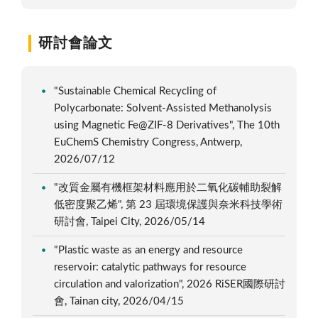
研討會論文
"Sustainable Chemical Recycling of
Polycarbonate: Solvent-Assisted Methanolysis
using Magnetic Fe@ZIF-8 Derivatives", The 10th
EuChemS Chemistry Congress, Antwerp,
2026/07/12
"改質金屬有機框架材料應用於二氧化碳輔助裂解
低密度聚乙烯", 第 23 屆環境保護與奈米科技學術
研討會, Taipei City, 2026/05/14
"Plastic waste as an energy and resource
reservoir: catalytic pathways for resource
circulation and valorization", 2026 RiSER國際研討
會, Tainan city, 2026/04/15