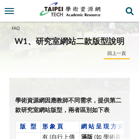
FAQ
W1、研究室網站二款版型說明
回上一頁
學術資源網因應教師不同需求，提供第二
款研究室網站版型，兩者區別如下表
版 型
形 象 頁
網 站 呈 現 方 式
有 (自行上傳
滿版
(如 學術資源網