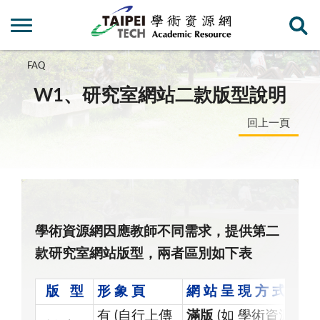
FAQ
W1、研究室網站二款版型說明
回上一頁
學術資源網因應教師不同需求，提供第二
款研究室網站版型，兩者區別如下表
版 型
形 象 頁
網 站 呈 現 方 式
有 (自行上傳
滿版
(如 學術資源網