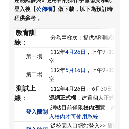
迎踴躍參與!! 使用者的操作手冊請於系統
登入後【
公佈欄
】做下載，以下為預訂時
程供參考，
教育訓
分為兩梯次：提供AR測試機以
練
：
112年
4月26日
，上午9~12，共
第一場
室
112年
5月16日
，上午9~12，共
第二場
室
測試上
112年4月26日 ~ 6月30日 (
線
：
源網正式機
，建置個人正式研究室
網站目前僅限
校內瀏覽
，需透過
登入限制
入校內才可使用系統
從校園入口網站登入
>> 資訊系統