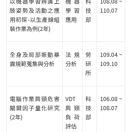
以機器學習辨識上
機器
科
108.08 ~
肢姿勢及活動之應
學習
技
110.07
用初探-以生產線組
應用
部
裝作業為例(2年)
全身及局部振動暴
法規
勞
109.04 ~
露規範蒐集與分析
分析
研
109.10
所
電腦作業肩頸危害
VDT
科
106.08 ~
關鍵因子量化研究
肩頸
技
108.07
(2年)
負荷
部
評估