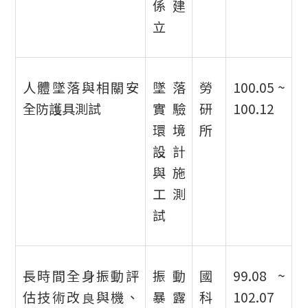
係建
立
人體墜落與相關安
墜落
勞
100.05 ~
全防護具測試
實驗
研
100.12
環境
所
設計
與施
工測
試
長時間全身振動評
振動
國
99.08 ~
估技術改良與機、
暴露
科
102.07