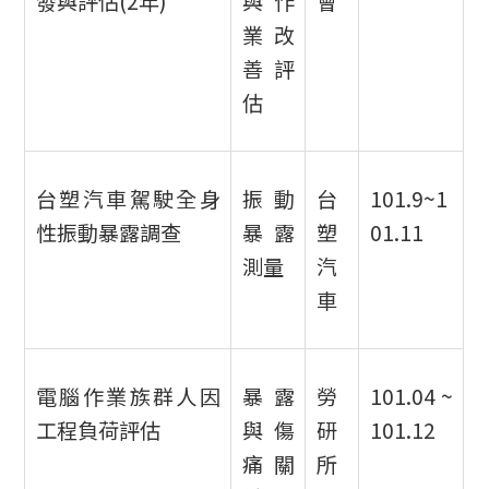
發與評估(2年)
與作
會
業改
善評
估
台塑汽車駕駛全身
振動
台
101.9~1
性振動暴露調查
暴露
塑
01.11
測量
汽
車
電腦作業族群人因
暴露
勞
101.04 ~
工程負荷評估
與傷
研
101.12
痛關
所