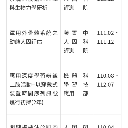
與生物力學研析
評測
院
軍用外骨骼系統之
裝置
中
111.02 ~
動態人因評估
人因
科
111.12
評測
院
應用深度學習辨識
機器
科
110.08 ~
上肢活動–以穿戴式
學習
技
112.07
裝置時間序列訊號
應用
部
進行初探(2年)
關鍵指標法於肌肉
人因
勞
110.04