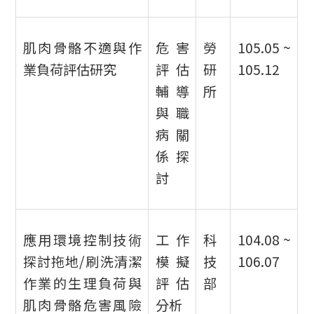
肌肉骨骼不適與作
危害
勞
105.05 ~
業負荷評估研究
評估
研
105.12
輔導
所
與職
病關
係探
討
應用環境控制技術
工作
科
104.08 ~
探討拖地/刷洗清潔
模擬
技
106.07
作業的生理負荷與
評估
部
肌肉骨骼危害風險
分析