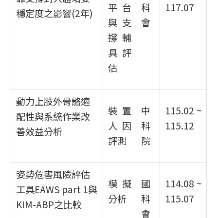
平台
科
117.07
穩定度之影響(2年)
與支
會
撐輔
具評
估
動力上肢外骨骼適
裝置
中
115.02 ~
配性與系統作業改
人因
科
115.12
善效益分析
評測
院
姿勢危害風險評估
模擬
國
114.08 ~
工具EAWS part 1與
分析
科
115.07
KIM-ABP之比較
會