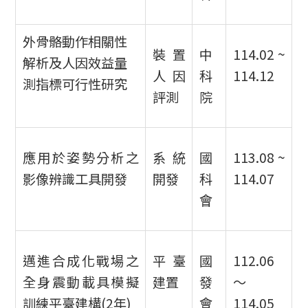
外骨骼動作相關性
裝置
中
114.02 ~
解析及人因效益量
人因
科
114.12
測指標可行性研究
評測
院
應用於姿勢分析之
系統
國
113.08 ~
影像辨識工具開發
開發
科
114.07
會
邁進合成化戰場之
平臺
國
112.06
全身震動載具模擬
建置
發
～
訓練平臺建構(2年)
會
114.05