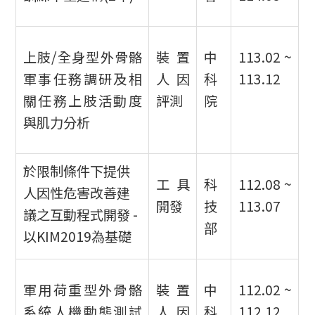
上肢/全身型外骨骼
裝置
中
113.02 ~
軍事任務調研及相
人因
科
113.12
關任務上肢活動度
評測
院
與肌力分析
於限制條件下提供
工具
科
112.08 ~
人因性危害改善建
開發
技
113.07
議之互動程式開發 -
部
以KIM2019為基礎
軍用荷重型外骨骼
裝置
中
112.02 ~
系統人機動態測試
人因
科
112.12