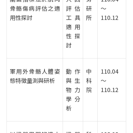
骨骼傷病評估之適
評估
研
～
用性探討
工具
所
110.12
適用
性探
討
軍用外骨骼人體姿
動作
中
110.04
態特徵量測與研析
與生
科
～
物力
院
110.12
學分
析