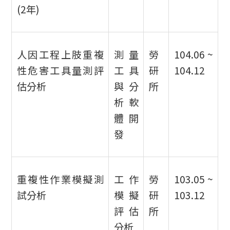
(2年)
人因工程上肢重複
測量
勞
104.06 ~
性危害工具量測評
工具
研
104.12
估分析
與分
所
析軟
體開
發
重複性作業模擬測
工作
勞
103.05 ~
試分析
模擬
研
103.12
評估
所
分析