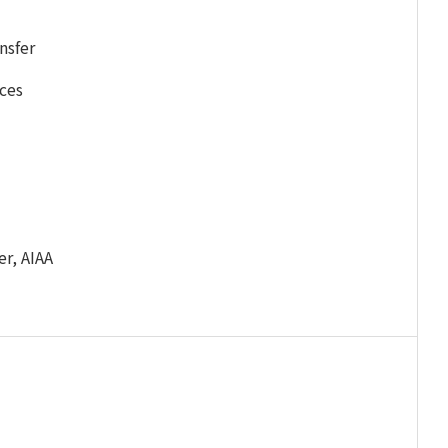
nsfer
nces
r, AIAA