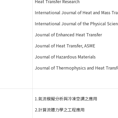
Heat Transfer Research
International Journal of Heat and Mass Tra
International Journal of the Physical Scie
Journal of Enhanced Heat Transfer
Journal of Heat Transfer, ASME
Journal of Hazardous Materials
Journal of Thermophysics and Heat Transfe
1.氣流模擬分析與冷凍空調之應用
2.計算流體力學之工程應用