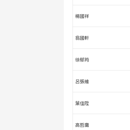
楊國祥
翁國軒
徐郁筠
呂張維
葉佳陞
高哲庸