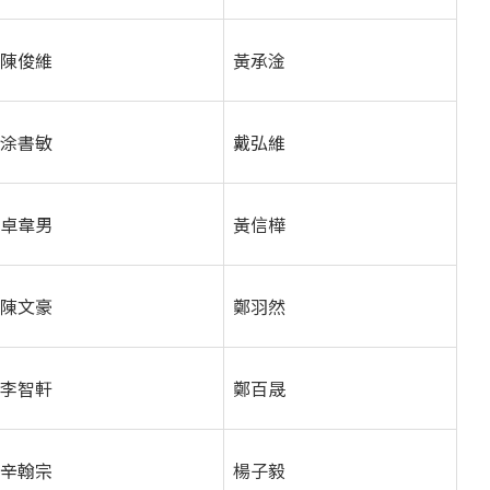
陳俊維
黃承淦
涂書敏
戴弘維
卓韋男
黃信樺
陳文豪
鄭羽然
李智軒
鄭百晟
辛翰宗
楊子毅