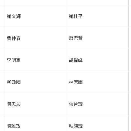
謝文輝
謝桂平
曹仲春
蕭君賢
李明憲
胡權峰
柳政國
林席園
陳思辰
張晉瑋
陳雅玫
粘詩瑋