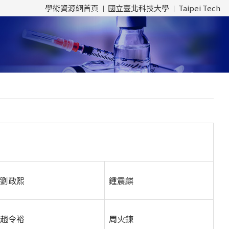
學術資源網首頁
國立臺北科技大學
Taipei Tech
劉政熙
鍾震麒
趙令裕
周火鍊