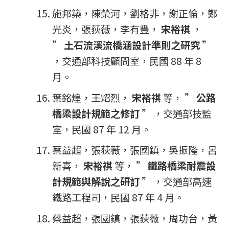
施邦築，陳榮河，劉格非，謝正倫，鄭
光炎，張荻薇，李有豐，
宋裕祺
，
”
土石流溪流橋涵設計準則之研究
”
，交通部科技顧問室，民國 88 年 8
月。
葉銘煌，王炤烈，
宋裕祺
等， ”
公路
橋梁設計規範之修訂
” ，交通部技監
室，民國 87 年 12 月。
蔡益超，張荻薇，張國鎮，吳振隆，呂
新喜，
宋裕祺
等， ”
鐵路橋梁耐震設
計規範與解說之研訂
” ，交通部高速
鐵路工程司，民國 87 年 4 月。
蔡益超，張國鎮，張荻薇，周功台，黃