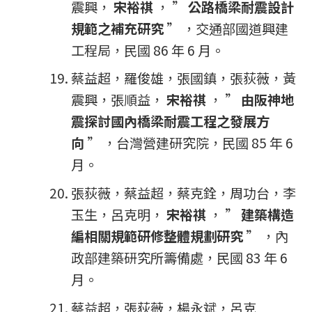
震興，
宋裕祺
， ”
公路橋梁耐震設計
規範之補充研究
” ，交通部國道興建
工程局，民國 86 年 6 月。
蔡益超，羅俊雄，張國鎮，張荻薇，黃
震興，張順益，
宋裕祺
， ”
由阪神地
震探討國內橋梁耐震工程之發展方
向
” ，台灣營建研究院，民國 85 年 6
月。
張荻薇，蔡益超，蔡克銓，周功台，李
玉生，呂克明，
宋裕祺
， ”
建築構造
編相關規範研修整體規劃研究
” ，內
政部建築研究所籌備處，民國 83 年 6
月。
蔡益超，張荻薇，楊永斌，呂克