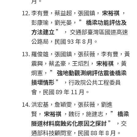
月。
李有豐，蔡益超，張國鎮，
宋裕祺
，
彭康瑜，劉光晏， ”
橋梁功能評估及
方法建立
” ， 交通部臺灣區國道高速
公路局，民國 93 年 8 月。
羅俊雄，張國鎮，張荻薇，李有豐，黃
震興，蔡孟豪，王炤烈，
宋裕祺
，黃
炯憲， ”
強地動觀測網評估震後橋梁
損壞情形
” ，行政院公共工程委員
會，民國 89 年 11 月。
洪宏基，詹穎雯，張荻薇，劉進
賢，
宋裕祺
，魏衍，施建志， ”
橋梁
隧道材料腐蝕劣化原因之探討
” ，交
通部科技顧問室，民國 88 年 8 月。