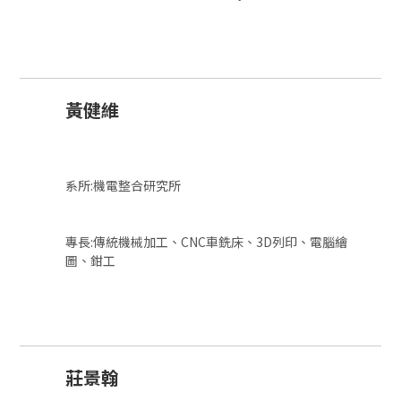
黃健維
系所:機電整合研究所
專長:傳統機械加工、CNC車銑床、3D列印、電腦繪
圖、鉗工
莊景翰